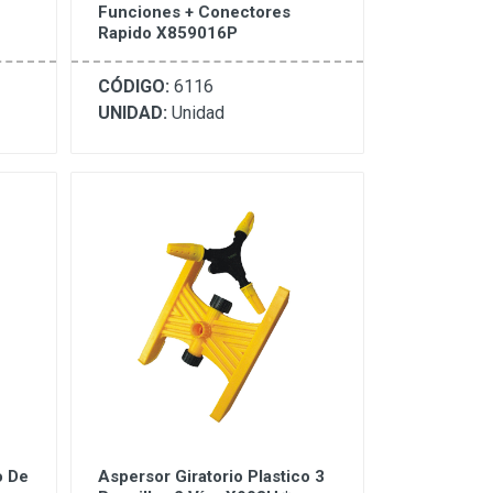
Funciones + Conectores
Rapido X859016P
CÓDIGO:
6116
UNIDAD:
Unidad
o De
Aspersor Giratorio Plastico 3