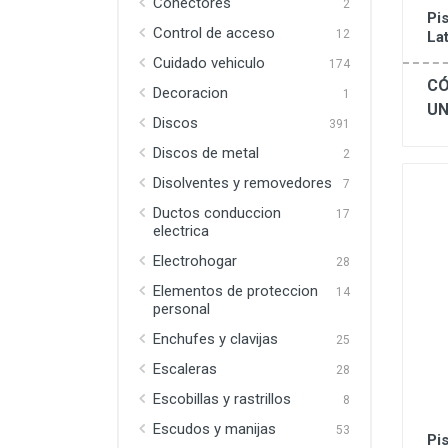
Conectores
2
Pi
Control de acceso
12
La
Cuidado vehiculo
174
CÓ
Decoracion
1
UN
Discos
391
Discos de metal
2
Disolventes y removedores
7
Ductos conduccion
17
electrica
Electrohogar
28
Elementos de proteccion
14
personal
Enchufes y clavijas
25
Escaleras
28
Escobillas y rastrillos
8
Escudos y manijas
53
Pi