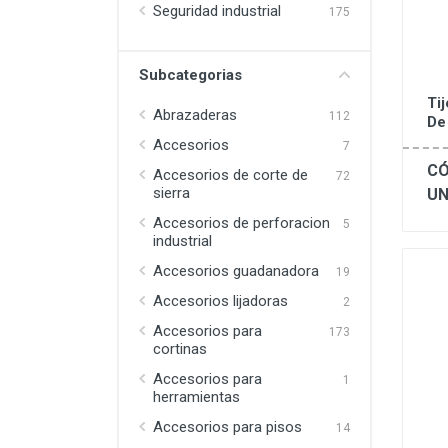
Seguridad industrial
175
Subcategorias
Ti
Abrazaderas
112
De
Accesorios
7
CÓ
Accesorios de corte de
72
sierra
UN
Accesorios de perforacion
5
industrial
Accesorios guadanadora
19
Accesorios lijadoras
2
Accesorios para
173
cortinas
Accesorios para
1
herramientas
Accesorios para pisos
14