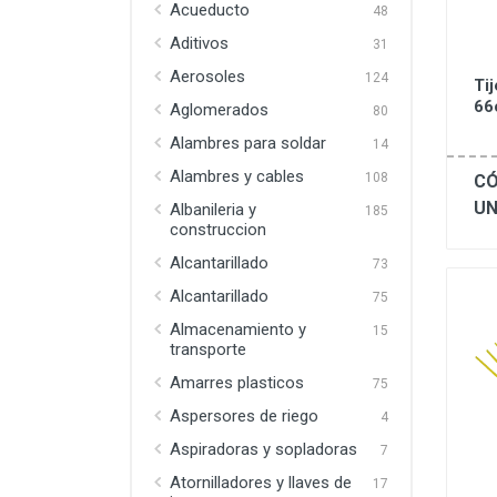
Acueducto
48
Aditivos
31
Aerosoles
124
Ti
66
Aglomerados
80
Alambres para soldar
14
Alambres y cables
108
CÓ
UN
Albanileria y
185
construccion
Alcantarillado
73
Alcantarillado
75
Almacenamiento y
15
transporte
Amarres plasticos
75
Aspersores de riego
4
Aspiradoras y sopladoras
7
Atornilladores y llaves de
17