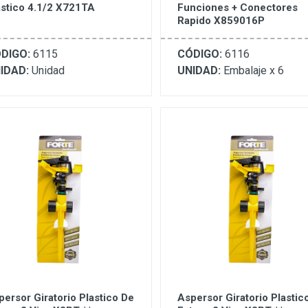
astico 4.1/2 X721TA
Funciones + Conectores
Rapido X859016P
DIGO:
6115
CÓDIGO:
6116
IDAD:
Unidad
UNIDAD:
Embalaje x 6
persor Giratorio Plastico De
Aspersor Giratorio Plastic