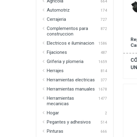
Agricola
664
Automotriz
174
Cerrajeria
727
Complementos para
872
construccion
Re
Electricos e iluminacion
1586
Ca
Fijaciones
487
CÓ
Griferia y plomeria
1659
UN
Herrajes
814
Herramientas electricas
377
Herramientas manuales
1678
Herramientas
1477
mecanicas
Hogar
2
Pegantes y adhesivos
514
Pinturas
666