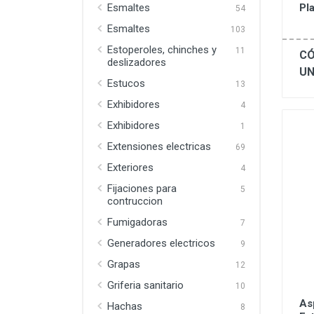
Pl
Esmaltes
54
Esmaltes
103
Estoperoles, chinches y
11
CÓ
deslizadores
UN
Estucos
13
Exhibidores
4
Exhibidores
1
Extensiones electricas
69
Exteriores
4
Fijaciones para
5
contruccion
Fumigadoras
7
Generadores electricos
9
Grapas
12
Griferia sanitario
10
As
Hachas
8