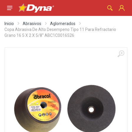
Inicio
Abrasivos
Aglomerados
Copa Abrasiva De Alto Desempeno Tipo 11 Para Refractario
Grano 16 5 X 2 X 5/8" ABC1C0016526