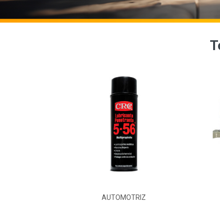
T
A
AUTOMOTRIZ