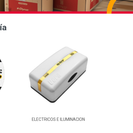
ía
ELECTRICOS E ILUMINACION
F