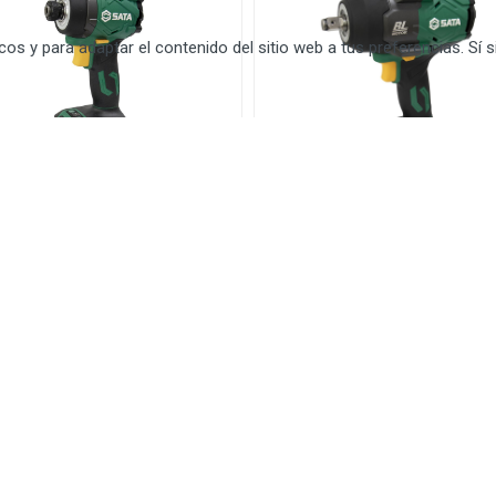
icos y para adaptar el contenido del sitio web a tus preferencias. 
rnillador De Impacto 20v
Llave De Impacto 20v 1/2" 
" 230 Nm Sin Escobillas
Nm Sin Escobillas (no
 Batería/no Cargador)
Batería/no Cargador)
51085e
St151075e
DIGO:
52812
CÓDIGO:
52802
IDAD:
Unidad
UNIDAD:
Unidad