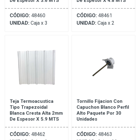
De Espesor X 3.6 MTS
De Espesor X 4.8 MTS
CÓDIGO:
48460
CÓDIGO:
48461
UNIDAD:
Caja x 3
UNIDAD:
Caja x 2
Teja Termoacustica
Tornillo Fijacion Con
Tipo Trapezoidal
Capuchon Blanco Perfil
Blanca Cresta Alta 2mm
Alto Paquete Por 30
De Espesor X 5.9 MTS
Unidades
CÓDIGO:
48462
CÓDIGO:
48463