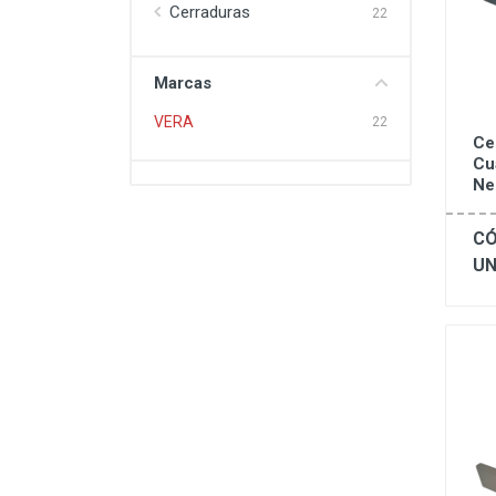
Cerraduras
22
Marcas
VERA
22
Ce
Cu
Ne
CÓ
UN