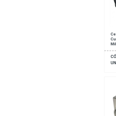
Ce
Cu
Mi
CÓ
UN