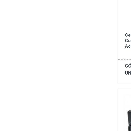
Ce
Cu
Ac
CÓ
UN