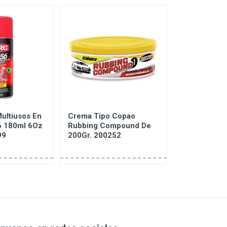
ultiusos En
Crema Tipo Copao
Desengrasan
6 180ml 6Oz
Rubbing Compound De
Cadenas Mot
99
200Gr. 200252
60000118