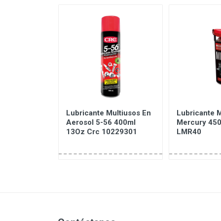
Tecnico De
Lubricante Multiusos En
Lubricante M
En-Uno
Aerosol 5-56 400ml
Mercury 450
6440298
13Oz Crc 10229301
LMR40