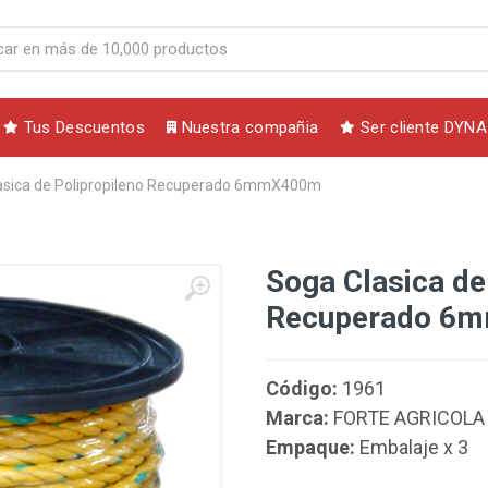
Tus Descuentos
Nuestra compañia
Ser cliente DYNA
asica de Polipropileno Recuperado 6mmX400m
Soga Clasica de
Recuperado 6
Código:
1961
Marca:
FORTE AGRICOLA
Empaque:
Embalaje x 3