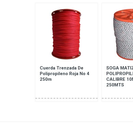
zada De
Cuerda Trenzada De
SOGA MATI
o Blanco
Polipropileno Roja No 4
POLIPROPI
250m
CALIBRE 10
250MTS