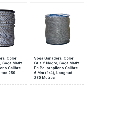
ra, Color
Soga Ganadera, Color
Soga Multifi
, Soga Matiz
Gris Y Negro, Soga Matiz
Polipropilen
leno Calibre
En Polipropileno Calibre
Azul 1/4" 6
itud 250
6 Mm (1/4), Longitud
PT2287
230 Metros