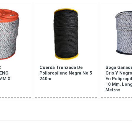
Z
Cuerda Trenzada De
Soga Ganade
LENO
Polipropileno Negra No 5
Gris Y Negro
MM X
240m
En Polipropi
10 Mm, Long
Metros