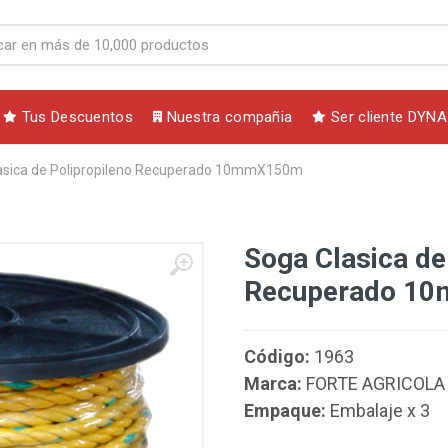
Tus Descuentos
Nuestra compañia
Ser cliente DYNA
asica de Polipropileno Recuperado 10mmX150m
Soga Clasica de
Recuperado 1
Código:
1963
Marca:
FORTE AGRICOLA
Empaque:
Embalaje x 3