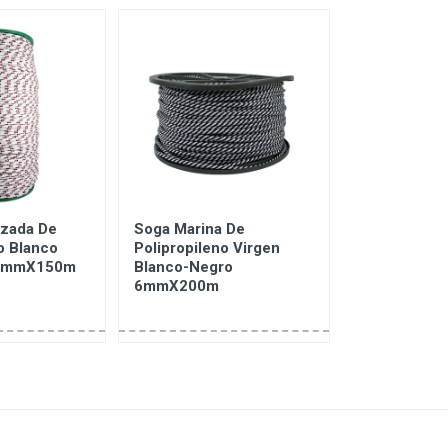
zada De
Soga Marina De
Cuerda Tren
o Blanco
Polipropileno Virgen
Polipropilen
 6mmX150m
Blanco-Negro
Con Pintas
6mmX200m