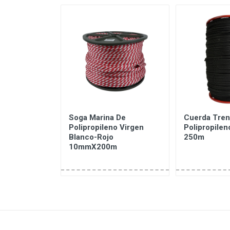
zada De
Soga Marina De
Cuerda Tren
o Blanco
Polipropileno Virgen
Polipropilen
 8mmX100m
Blanco-Rojo
250m
10mmX200m