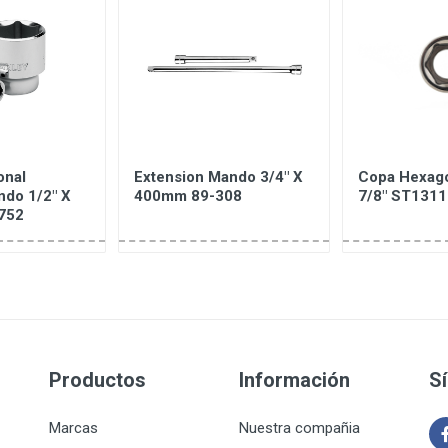
onal
Extension Mando 3/4" X
Copa Hexago
ndo 1/2" X
400mm 89-308
7/8" ST131
752
Productos
Información
S
Marcas
Nuestra compañia