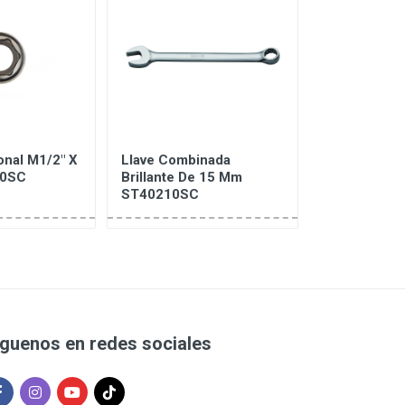
nal M1/2" X
Llave Combinada
Copa Punta 
10SC
Brillante De 15 Mm
Mando 1/2"
ST40210SC
ST24203SC
íguenos en redes sociales