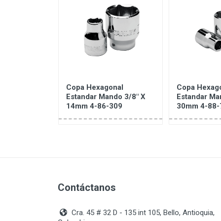
Hexagonal
Copa Hexagonal
Copa Hexag
X 14mm 4-
Estandar Mando 3/8" X
Estandar Ma
14mm 4-86-309
30mm 4-88-
Contáctanos
Cra. 45 # 32 D - 135 int 105, Bello, Antioquia,