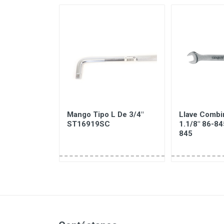
opas
Mango Tipo L De 3/4"
Llave Combi
 Mando 1/4"
ST16919SC
1.1/8" 86-84
s De 3.5mm
845
09001SJ