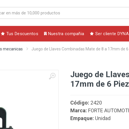
Tus Descuentos
Nuestra compañia
Ser cliente DYNA
s mecanicas
Juego de Llaves Combinadas Mate de 8 a 17mm de 6
Juego de Llave
17mm de 6 Pie
Código:
2420
Marca:
FORTE AUTOMOT
Empaque:
Unidad