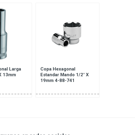
nal Larga
Copa Hexagonal
Llave Combi
 X 13mm
Estandar Mando 1/2" X
Brillante Ti
19mm 4-88-741
10mm ST43