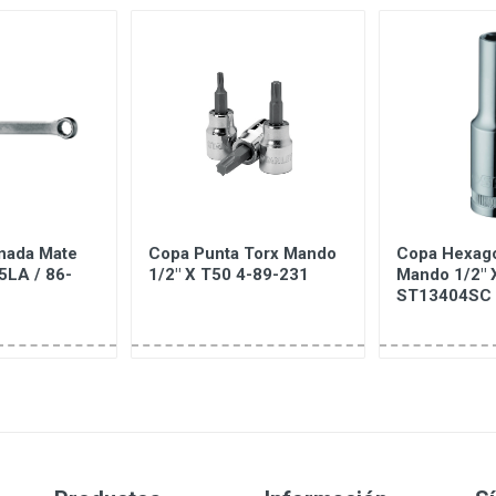
nada Mate
Copa Punta Torx Mando
Copa Hexago
5LA / 86-
1/2" X T50 4-89-231
Mando 1/2"
ST13404SC