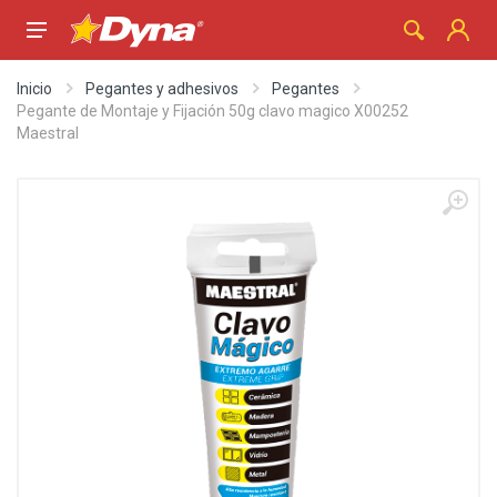
Inicio
Pegantes y adhesivos
Pegantes
Pegante de Montaje y Fijación 50g clavo magico X00252
Maestral