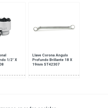
onal
Llave Corona Angulo
Extension M
ndo 1/2" X
Profundo Brillante 18 X
75mm 4-86-
08
19mm ST42307