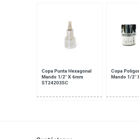
a 1/2", 17,
Copa Punta Hexagonal
Copa Poligo
ST48101ST
Mando 1/2" X 6mm
Mando 1/2" 
ST24203SC