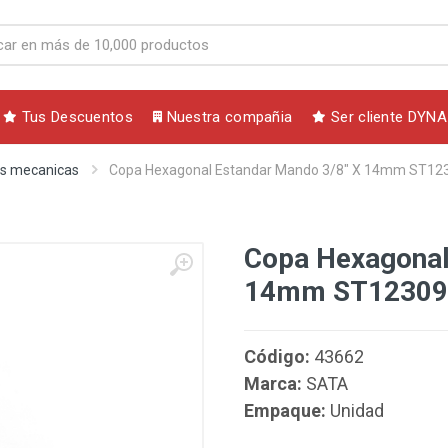
Tus Descuentos
Nuestra compañia
Ser cliente DYNA
s mecanicas
Copa Hexagonal Estandar Mando 3/8" X 14mm ST1
Copa Hexagonal
14mm ST1230
Código:
43662
Marca:
SATA
Empaque:
Unidad