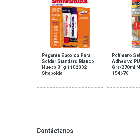
lado
Pegante Epoxico Para
Polímero Sel
Soldar Standard Blanco
Adhesivo PU
izante 20cm
Hueso 31g 1102002
Grs/270ml 
nacion En
Sitesolda
154678
Contáctanos