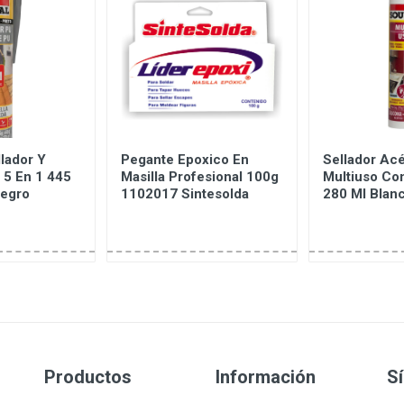
lador Y
Pegante Epoxico En
Sellador Acé
 5 En 1 445
Masilla Profesional 100g
Multiuso Co
Negro
1102017 Sintesolda
280 Ml Blan
Productos
Información
S