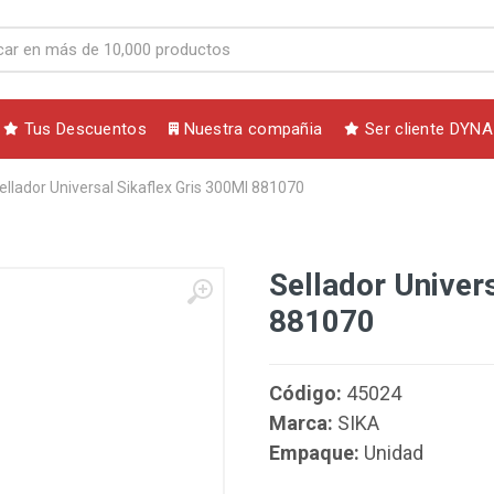
Tus Descuentos
Nuestra compañia
Ser cliente DYNA
ellador Universal Sikaflex Gris 300Ml 881070
Sellador Univer
881070
Código:
45024
Marca:
SIKA
Empaque:
Unidad