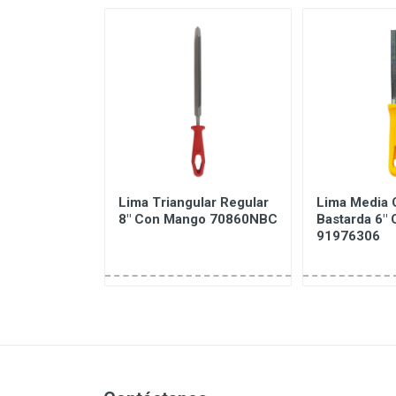
lar Regular
Lima Triangular Regular
Lima Media 
go 91363306
8" Con Mango 70860NBC
Bastarda 6"
91976306