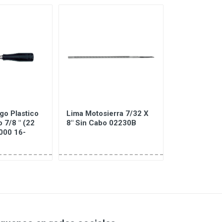
o Plastico
Lima Motosierra 7/32 X
CEPILLO PR
o 7/8 " (22
8" Sin Cabo 02230B
EN PLASTIC
000 16-
71553