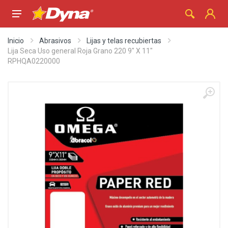
Inicio
Abrasivos
Lijas y telas recubiertas
Lija Seca Uso general Roja Grano 220 9" X 11"
RPHQA0220000