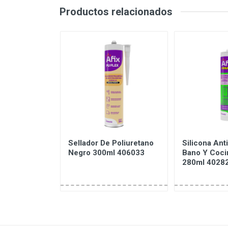
Productos relacionados
tihongos
Sellador De Poliuretano
Silicona An
na
Negro 300ml 406033
Bano Y Coci
e 280ml
280ml 40282
tesolda