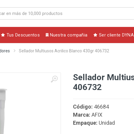
Tus Descuentos
Nuestra compañia
Ser cliente DYNA
adores
Sellador Multiusos Acrilico Blanco 430gr 406732
Sellador Multiu
406732
Código:
46684
Marca:
AFIX
Empaque:
Unidad