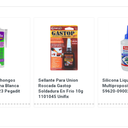
tihongos
Sellante Para Union
Silicona Liq
na Blanca
Roscada Gastop
Multipropos
3 Pegadit
Soldadura En Frio 10g
59620-0900
1101045 Unifix