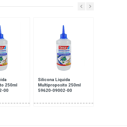
uida
Silicona Liquida
SILICONA S
ito 250ml
Multiproposito 250ml
SINTESOLDA
2-00
59620-09002-00
REF 130104