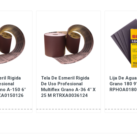
ril Rigida
Tela De Esmeril Rigida
Lija De Agua
esional
De Uso Profesional
Grano 180 9"
ano A-150 6"
Multiflex Grano A-36 4" X
RPHOA0180
XA0150126
25 M RTRXA0036124