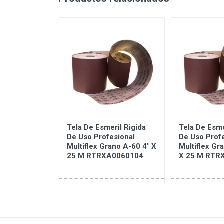
ofesional
Tela De Esmeril Rigida
Tela De Esme
20 9" X 11"
De Uso Profesional
De Uso Prof
000
Multiflex Grano A-60 4" X
Multiflex Gr
25 M RTRXA0060104
X 25 M RTR