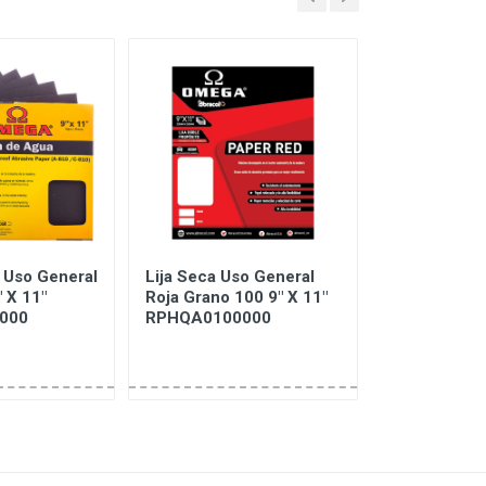
 Uso General
Lija Seca Uso General
Tela De Esme
 X 11"
Roja Grano 100 9" X 11"
De Uso Prof
000
RPHQA0100000
Multiflex Gr
25 M RTRXA