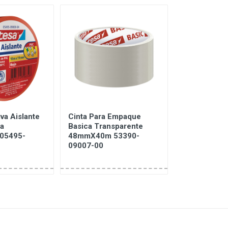
va Aislante
Cinta Para Empaque
Cinta Adhes
ja
Basica Transparente
Empaque Pro
05495-
48mmX40m 53390-
Marron 50,
09007-00
53380-0011