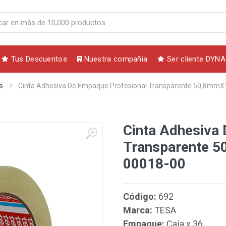
Tus Descuentos
Nuestra compañia
Ser cliente DYNA
s
Cinta Adhesiva De Empaque Profesional Transparente 50,8mm
Cinta Adhesiva
Transparente 
00018-00
Código:
692
Marca:
TESA
Empaque:
Caja x 36