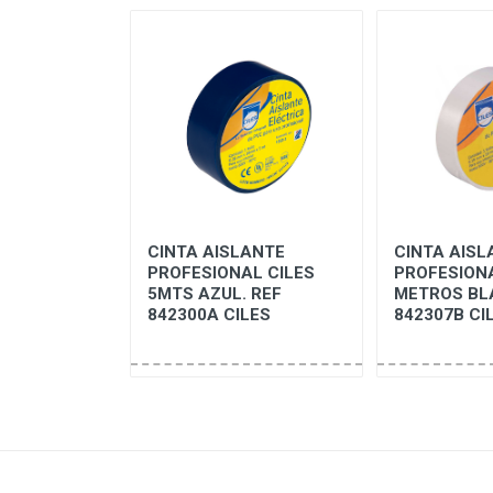
va Multiusos
CINTA AISLANTE
CINTA AISL
Profesional
PROFESIONAL CILES
PROFESION
 56389-
5MTS AZUL. REF
METROS BL
842300A CILES
842307B CI