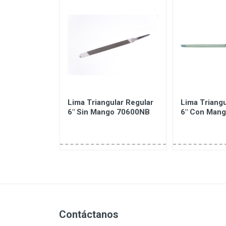
o Plastico
Lima Triangular Regular
Lima Triangu
o 3/8 " (10
6" Sin Mango 70600NB
6" Con Man
000 16-
Contáctanos