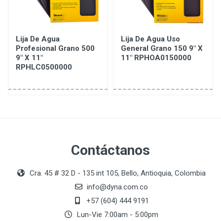
Lija De Agua
Lija De Agua Uso
Profesional Grano 500
General Grano 150 9" X
9" X 11"
11" RPHOA0150000
RPHLC0500000
Contáctanos
Cra. 45 # 32 D - 135 int 105, Bello, Antioquia, Colombia
info@dyna.com.co
+57 (604) 444 9191
Lun-Vie 7:00am - 5:00pm