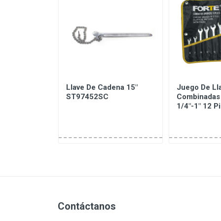
/8" Hembra
Llave De Cadena 15"
Juego De Ll
o 86-214
ST97452SC
Combinadas
1/4"-1" 12 P
Contáctanos