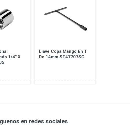
onal
Llave Copa Mango En T
Llave Combi
ndo 1/4" X
De 14mm ST47707SC
De 11mm 4-
05
íguenos en redes sociales