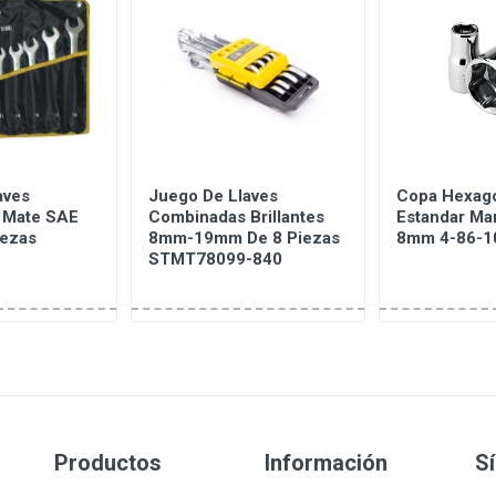
aves
Juego De Llaves
Copa Hexag
 Mate SAE
Combinadas Brillantes
Estandar Ma
iezas
8mm-19mm De 8 Piezas
8mm 4-86-1
STMT78099-840
Productos
Información
S