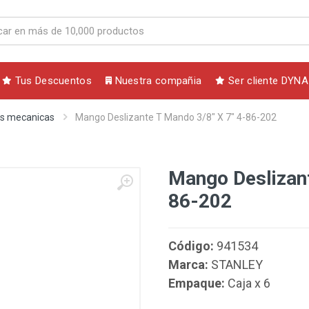
Tus Descuentos
Nuestra compañia
Ser cliente DYNA
s mecanicas
Mango Deslizante T Mando 3/8" X 7" 4-86-202
Mango Deslizant
86-202
Código:
941534
Marca:
STANLEY
Empaque:
Caja x 6