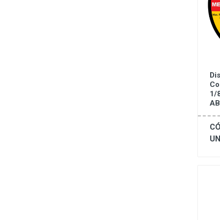
Di
Co
1/
AB
CÓ
UN