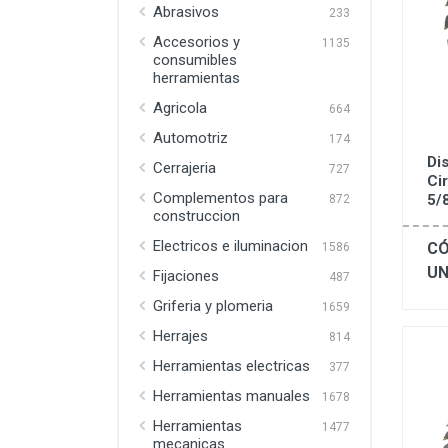
Abrasivos
233
Accesorios y
1135
consumibles
herramientas
Agricola
664
Automotriz
174
Di
Cerrajeria
727
Ci
Complementos para
5/
872
construccion
Electricos e iluminacion
CÓ
1586
UN
Fijaciones
487
Griferia y plomeria
1659
Herrajes
814
Herramientas electricas
377
Herramientas manuales
1678
Herramientas
1477
mecanicas