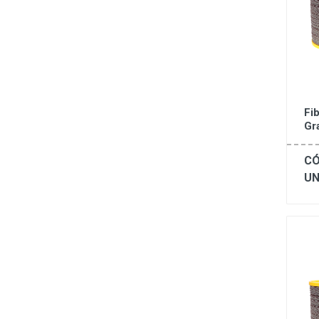
Fi
Gr
CÓ
UN