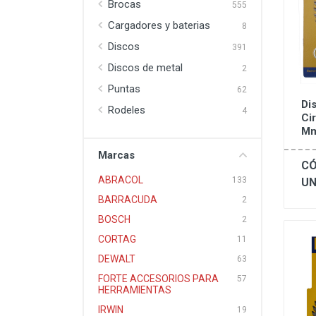
Brocas
555
Cargadores y baterias
8
Discos
391
Discos de metal
2
Puntas
62
Di
Rodeles
4
Ci
Mm
Marcas
CÓ
ABRACOL
133
UN
BARRACUDA
2
BOSCH
2
CORTAG
11
DEWALT
63
FORTE ACCESORIOS PARA
57
HERRAMIENTAS
IRWIN
19