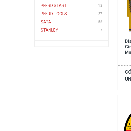
PFERD START
12
PFERD TOOLS
27
SATA
58
STANLEY
7
Di
Ci
Mm
CÓ
UN