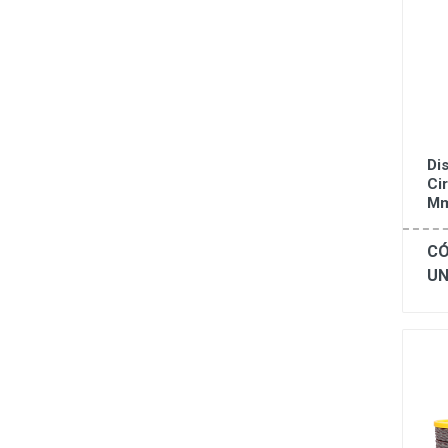
Di
Ci
Mm
CÓ
UN