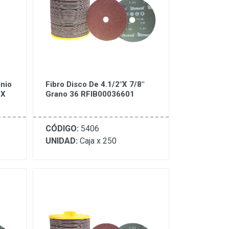
inio
Fibro Disco De 4.1/2"X 7/8"
 X
Grano 36 RFIB00036601
CÓDIGO:
5406
UNIDAD:
Caja x 250