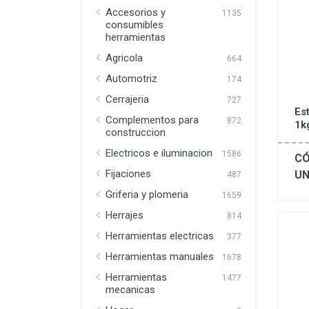
Accesorios y
1135
consumibles
herramientas
Agricola
664
Automotriz
174
Cerrajeria
727
Est
Complementos para
872
1k
construccion
Electricos e iluminacion
1586
CÓ
Fijaciones
UN
487
Griferia y plomeria
1659
Herrajes
814
Herramientas electricas
377
Herramientas manuales
1678
Herramientas
1477
mecanicas