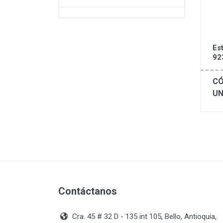
Es
92
CÓ
UN
Contáctanos
Cra. 45 # 32 D - 135 int 105, Bello, Antioquia,