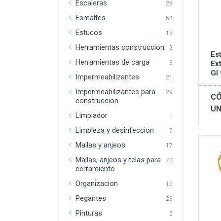
Escaleras
28
Esmaltes
54
Estucos
13
Herramientas construccion
2
Est
Herramientas de carga
Ext
3
Gl
Impermeabilizantes
21
Impermeabilizantes para
29
CÓ
construccion
UN
Limpiador
1
Limpieza y desinfeccion
7
Mallas y anjeos
17
Mallas, anjeos y telas para
73
cerramiento
Organizacion
10
Pegantes
28
Pinturas
5