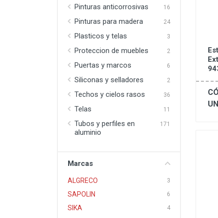
Pinturas anticorrosivas
16
Pinturas para madera
24
Plasticos y telas
3
Est
Proteccion de muebles
2
Ext
Puertas y marcos
6
94
Siliconas y selladores
2
CÓ
Techos y cielos rasos
36
UN
Telas
11
Tubos y perfiles en
171
aluminio
Marcas
ALGRECO
3
SAPOLIN
6
SIKA
4