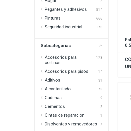
Hogar
2
Pegantes y adhesivos
514
Pinturas
666
Seguridad industrial
175
Est
0.
Subcategorias
Accesorios para
173
CÓ
cortinas
UN
Accesorios para pisos
14
Aditivos
31
Alcantarillado
73
Cadenas
9
Cementos
2
Cintas de reparacion
1
Disolventes y removedores
7