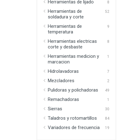
Herramientas de lijado
8
Herramientas de
52
soldadura y corte
Herramientas de
9
temperatura
Herramientas electricas
8
corte y desbaste
Herramientas medicion y
1
marcacion
Hidrolavadoras
7
Mezcladores
2
Pulidoras y polichadoras
49
Remachadoras
1
Sierras
30
Taladros y rotomartillos
84
Variadores de frecuencia
19