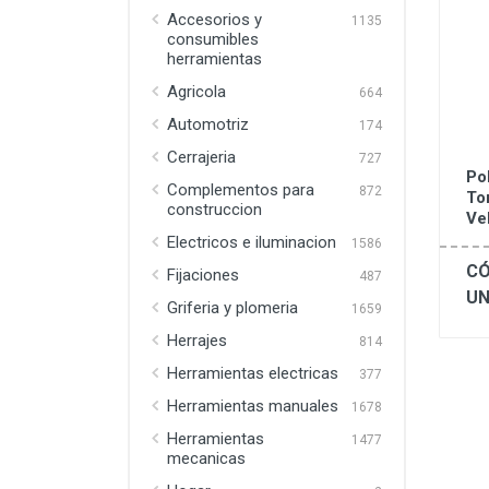
Accesorios y
1135
consumibles
herramientas
Agricola
664
Automotriz
174
Cerrajeria
727
Po
Complementos para
872
To
construccion
Ve
Electricos e iluminacion
1586
CÓ
Fijaciones
487
UN
Griferia y plomeria
1659
Herrajes
814
Herramientas electricas
377
Herramientas manuales
1678
Herramientas
1477
mecanicas