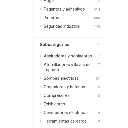
Hogar
2
Pegantes y adhesivos
514
Pinturas
666
Seguridad industrial
175
Subcategorias
Aspiradoras y sopladoras
7
Atornilladores y llaves de
17
impacto
Bombas electricas
57
Cargadores y baterias
5
Compresores
8
Exhibidores
1
Generadores electricos
9
Herramientas de carga
3