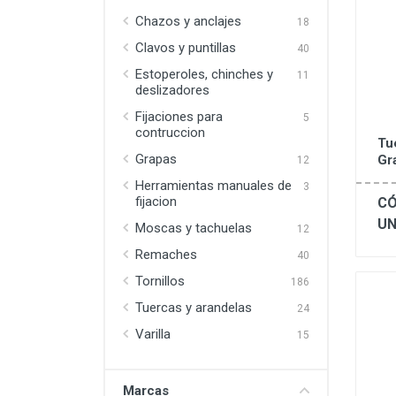
Chazos y anclajes
18
Clavos y puntillas
40
Estoperoles, chinches y
11
deslizadores
Fijaciones para
5
contruccion
Tu
Grapas
Gr
12
Herramientas manuales de
3
fijacion
CÓ
UN
Moscas y tachuelas
12
Remaches
40
Tornillos
186
Tuercas y arandelas
24
Varilla
15
Marcas