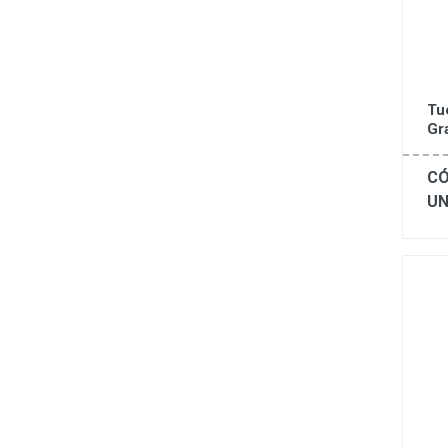
Tu
Gr
CÓ
UN