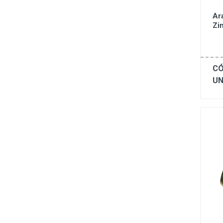
Ar
Zi
CÓ
UN