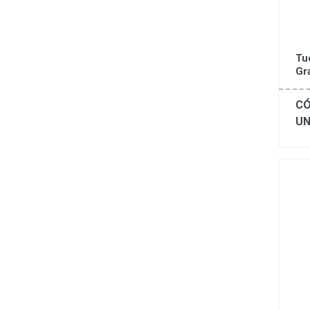
Tu
Gr
CÓ
UN