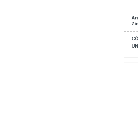
Ar
Zi
CÓ
UN